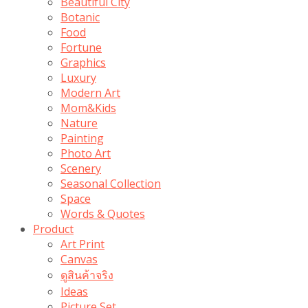
Beautiful City
Botanic
Food
Fortune
Graphics
Luxury
Modern Art
Mom&Kids
Nature
Painting
Photo Art
Scenery
Seasonal Collection
Space
Words & Quotes
Product
Art Print
Canvas
ดูสินค้าจริง
Ideas
Picture Set