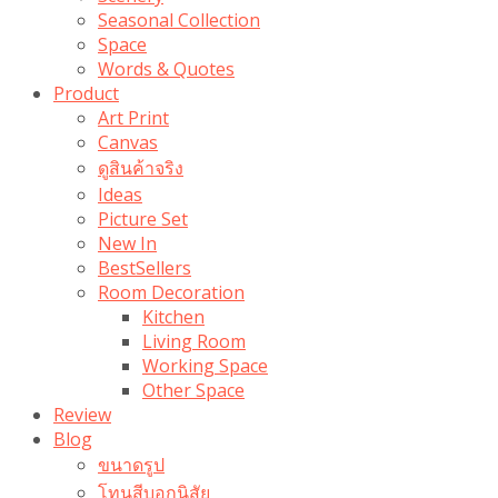
Seasonal Collection
Space
Words & Quotes
Product
Art Print
Canvas
ดูสินค้าจริง
Ideas
Picture Set
New In
BestSellers
Room Decoration
Kitchen
Living Room
Working Space
Other Space
Review
Blog
ขนาดรูป
โทนสีบอกนิสัย