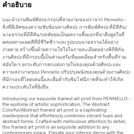
คำอธิบาย
แนะนำงานพิมพ์ศิลปะกรอบที่สวยงามของเราจาก Pennello –
สิ่งที่ดีเลิศของความซับซ้อนทางศิลปะ การพิมพ์ศิลปะที่มีสีสัน/
นามธรรมที่มีสีสัน/บทคัดย่อเป็นผลงานชิ้นเอกที่น่าดึงดูดใจที่
ผสมผสานเฉดสีที่มีชีวิตชีวาและรูปแบบนามธรรมได้อย่าง
ง่ายดาย สร้างขึ้นด้วยความใส่ใจในรายละเอียดอย่างพิถีพิถัน
งานศิลปะที่มีกรอบนี้เป็นส่วนเสริมที่ยอดเยี่ยมสำหรับพื้นที่ร่วม
สมัยใด ๆ ยกระดับการตกแต่งภายในของคุณด้วยศิลปะและ
ความสง่างามของ Pennello ปรับปรุงผนังของคุณด้วยงานศิลปะ
ที่มีกรอบที่โดดเด่นนี้และดื่มด่ำกับซิมโฟนีภาพที่จะทำให้เกิด
ความประทับใจที่ยั่งยืน
Introducing our exquisite framed art print from PENNELLO –
the epitome of artistic sophistication. The Abstract
Colorful/Abstract framed art print is a captivating
masterpiece that effortlessly combines vibrant hues and
abstract forms. Crafted with meticulous attention to detail,
this framed art print is an exquisite addition to any
contemporary space. Elevate your interior decor with the