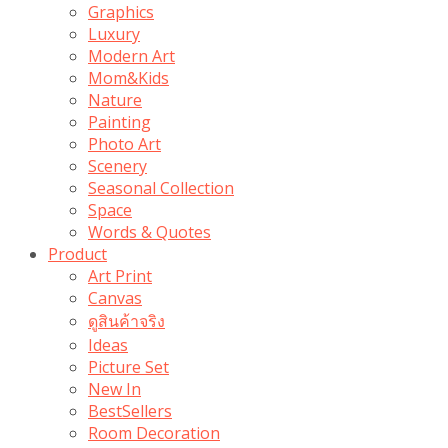
Graphics
Luxury
Modern Art
Mom&Kids
Nature
Painting
Photo Art
Scenery
Seasonal Collection
Space
Words & Quotes
Product
Art Print
Canvas
ดูสินค้าจริง
Ideas
Picture Set
New In
BestSellers
Room Decoration