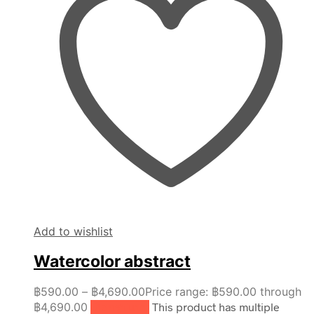
Add to wishlist
Watercolor abstract
฿
590.00
–
฿
4,690.00
Price range: ฿590.00 through
฿4,690.00
เลือกรูปแบบ
This product has multiple