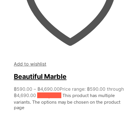
Add to wishlist
Beautiful Marble
฿
590.00
–
฿
4,690.00
Price range: ฿590.00 through
฿4,690.00
เลือกรูปแบบ
This product has multiple
variants. The options may be chosen on the product
page