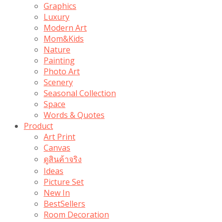
Graphics
Luxury
Modern Art
Mom&Kids
Nature
Painting
Photo Art
Scenery
Seasonal Collection
Space
Words & Quotes
Product
Art Print
Canvas
ดูสินค้าจริง
Ideas
Picture Set
New In
BestSellers
Room Decoration