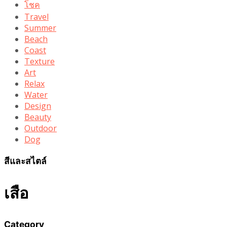
โชค
Travel
Summer
Beach
Coast
Texture
Art
Relax
Water
Design
Beauty
Outdoor
Dog
สีและสไตล์
เสือ
Category