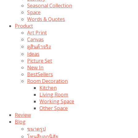
Seasonal Collection
Space
Words & Quotes
Product
Art Print
Canvas
ดูสินค้าจริง
Ideas
Picture Set
New In
BestSellers
Room Decoration
Kitchen
Living Room
Working Space
Other Space
Review
Blog
ขนาดรูป
โทนสีบอกนิสัย