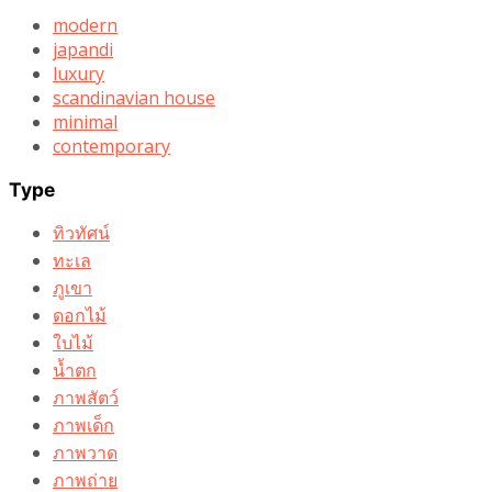
modern
japandi
luxury
scandinavian house
minimal
contemporary
Type
ทิวทัศน์
ทะเล
ภูเขา
ดอกไม้
ใบไม้
น้ำตก
ภาพสัตว์
ภาพเด็ก
ภาพวาด
ภาพถ่าย