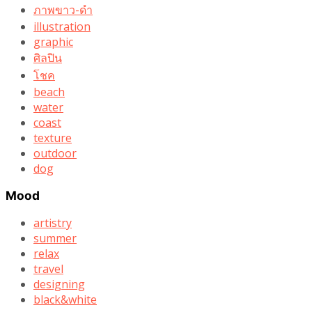
ภาพขาว-ดำ
illustration
graphic
ศิลปิน
โชค
beach
water
coast
texture
outdoor
dog
Mood
artistry
summer
relax
travel
designing
black&white