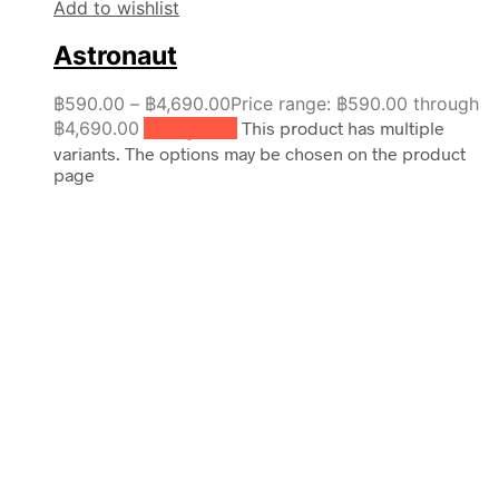
Add to wishlist
Astronaut
฿
590.00
–
฿
4,690.00
Price range: ฿590.00 through
฿4,690.00
เลือกรูปแบบ
This product has multiple
variants. The options may be chosen on the product
page