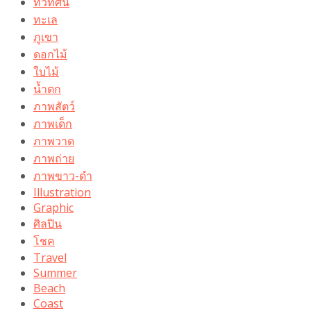
ทิวทัศน์
ทะเล
ภูเขา
ดอกไม้
ใบไม้
น้ำตก
ภาพสัตว์
ภาพเด็ก
ภาพวาด
ภาพถ่าย
ภาพขาว-ดำ
Illustration
Graphic
ศิลปิน
โชค
Travel
Summer
Beach
Coast