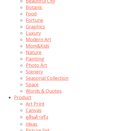
Beautiful City
Botanic
Food
Fortune
Graphics
Luxury
Modern Art
Mom&Kids
Nature
Painting
Photo Art
Scenery
Seasonal Collection
Space
Words & Quotes
Product
Art Print
Canvas
ดูสินค้าจริง
Ideas
Picture Set