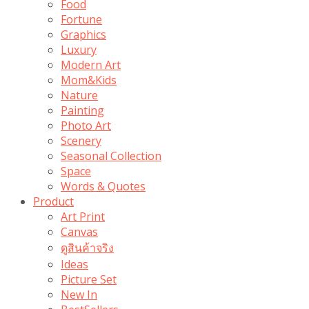
Food
Fortune
Graphics
Luxury
Modern Art
Mom&Kids
Nature
Painting
Photo Art
Scenery
Seasonal Collection
Space
Words & Quotes
Product
Art Print
Canvas
ดูสินค้าจริง
Ideas
Picture Set
New In