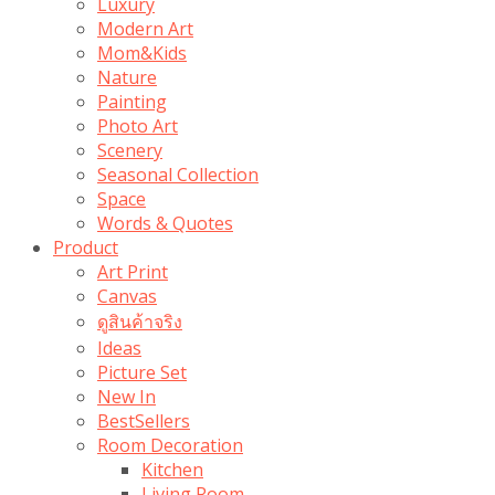
Luxury
Modern Art
Mom&Kids
Nature
Painting
Photo Art
Scenery
Seasonal Collection
Space
Words & Quotes
Product
Art Print
Canvas
ดูสินค้าจริง
Ideas
Picture Set
New In
BestSellers
Room Decoration
Kitchen
Living Room