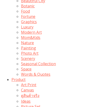
Beautiful City
Botanic
Food
Fortune
Graphics
Luxury
Modern Art
Mom&Kids
Nature
Painting
Photo Art
Scenery
Seasonal Collection
Space
Words & Quotes
Product
Art Print
Canvas
ดูสินค้าจริง
Ideas
Picture Set