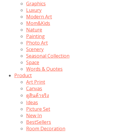
Graphics
Luxury
Modern Art
Mom&Kids
Nature
Painting
Photo Art
Scenery
Seasonal Collection
Space
Words & Quotes
Product
Art Print
Canvas
ดูสินค้าจริง
Ideas
Picture Set
New In
BestSellers
Room Decoration