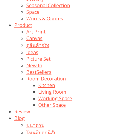
Seasonal Collection
Space
Words & Quotes
Product
Art Print
Canvas
ดูสินค้าจริง
Ideas
Picture Set
New In
BestSellers
Room Decoration
Kitchen
Living Room
Working Space
Other Space
Review
Blog
ขนาดรูป
โทนสีบอกนิสัย