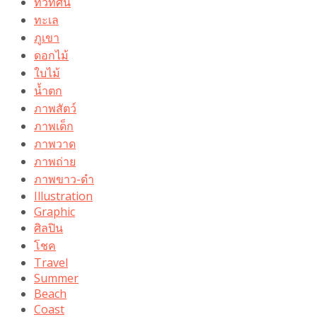
ทิวทัศน์
ทะเล
ภูเขา
ดอกไม้
ใบไม้
น้ำตก
ภาพสัตว์
ภาพเด็ก
ภาพวาด
ภาพถ่าย
ภาพขาว-ดำ
Illustration
Graphic
ศิลปิน
โชค
Travel
Summer
Beach
Coast