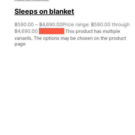
Sleeps on blanket
฿
590.00
–
฿
4,690.00
Price range: ฿590.00 through
฿4,690.00
เลือกรูปแบบ
This product has multiple
variants. The options may be chosen on the product
page