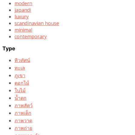
modern
japandi
luxury
scandinavian house
minimal
contemporary
Type
ทิวทัศน์
ทะเล
ภูเขา
ดอกไม้
ใบไม้
น้ำตก
ภาพสัตว์
ภาพเด็ก
ภาพวาด
ภาพถ่าย