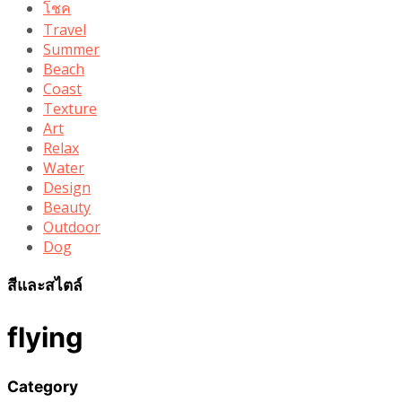
โชค
Travel
Summer
Beach
Coast
Texture
Art
Relax
Water
Design
Beauty
Outdoor
Dog
สีและสไตล์
flying
Category