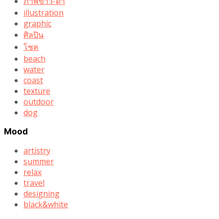
ภาพขาว-ดำ
illustration
graphic
ศิลปิน
โชค
beach
water
coast
texture
outdoor
dog
Mood
artistry
summer
relax
travel
designing
black&white