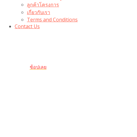
ลูกค้าโครงการ
เกี่ยวกับเรา
Terms and Conditions
Contact Us
รับเลยโค้ดส่วนลด 100 บาท
“100BUYTODAY” ใช้ได้ที่ตระกร้า
ถึง 31 ต.ค นี้
ช้อปเลย