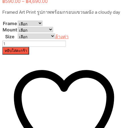
Price
฿
590.00
–
฿
4,690.00
range:
Framed Art Print รูปภาพพร้อมกรอบแขวนผนัง a cloudy day
฿590.00
through
Frame
฿4,690.00
Mount
Size
ล้างค่า
จำนวน
a
หยิบใส่ตะกร้า
cloudy
day
ชิ้น