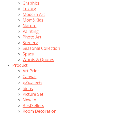
Graphics
Luxury
Modern Art
Mom&Kids
Nature
Painting
Photo Art
Scenery
Seasonal Collection
Space
Words & Quotes
Product
Art Print
Canvas
ดูสินค้าจริง
Ideas
Picture Set
New In
BestSellers
Room Decoration