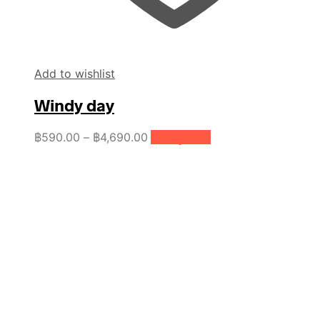
Add to wishlist
Windy day
Price
This
฿
590.00
–
฿
4,690.00
เลือกรูปแบบ
product
range:
has
฿590.00
multiple
through
variants.
฿4,690.00
The
options
may
be
chosen
on
the
product
page