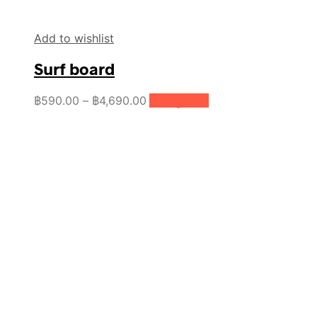
Add to wishlist
Surf board
Price
This
฿
590.00
–
฿
4,690.00
เลือกรูปแบบ
product
range:
has
฿590.00
multiple
through
variants.
฿4,690.00
The
options
may
be
chosen
on
the
product
page