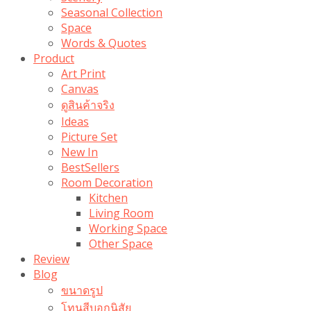
Seasonal Collection
Space
Words & Quotes
Product
Art Print
Canvas
ดูสินค้าจริง
Ideas
Picture Set
New In
BestSellers
Room Decoration
Kitchen
Living Room
Working Space
Other Space
Review
Blog
ขนาดรูป
โทนสีบอกนิสัย