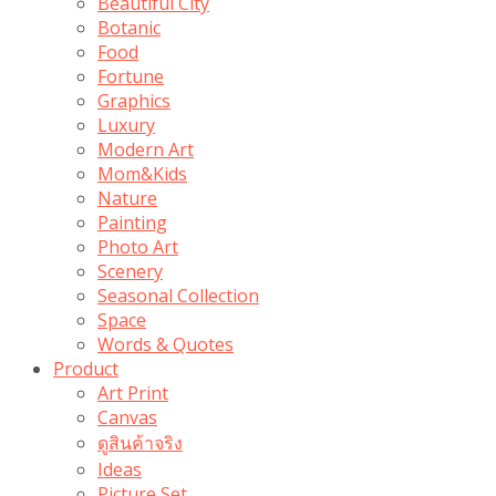
Beautiful City
Botanic
Food
Fortune
Graphics
Luxury
Modern Art
Mom&Kids
Nature
Painting
Photo Art
Scenery
Seasonal Collection
Space
Words & Quotes
Product
Art Print
Canvas
ดูสินค้าจริง
Ideas
Picture Set