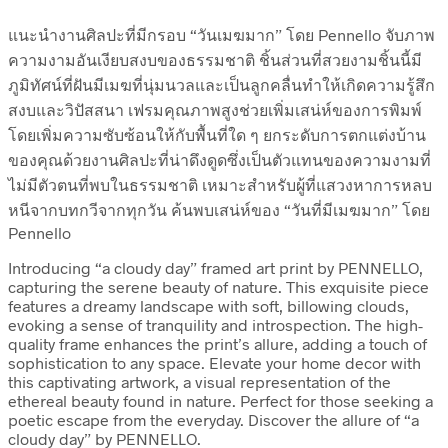
แนะนำงานศิลปะที่มีกรอบ “วันเมฆมาก” โดย Pennello จับภาพ
ความงามอันเงียบสงบของธรรมชาติ ชิ้นส่วนที่สวยงามชิ้นนี้มี
ภูมิทัศน์ที่ฝันมีเมฆที่นุ่มนวลและเป็นลูกคลื่นทำให้เกิดความรู้สึก
สงบและวิปัสสนา เฟรมคุณภาพสูงช่วยเพิ่มเสน่ห์ของการพิมพ์
โดยเพิ่มความซับซ้อนให้กับพื้นที่ใด ๆ ยกระดับการตกแต่งบ้าน
ของคุณด้วยงานศิลปะที่น่าดึงดูดซึ่งเป็นตัวแทนของความงามที่
ไม่มีตัวตนที่พบในธรรมชาติ เหมาะสำหรับผู้ที่แสวงหาการหลบ
หนีจากบทกวีจากทุกวัน ค้นพบเสน่ห์ของ “วันที่มีเมฆมาก” โดย
Pennello
Introducing “a cloudy day” framed art print by PENNELLO,
capturing the serene beauty of nature. This exquisite piece
features a dreamy landscape with soft, billowing clouds,
evoking a sense of tranquility and introspection. The high-
quality frame enhances the print’s allure, adding a touch of
sophistication to any space. Elevate your home decor with
this captivating artwork, a visual representation of the
ethereal beauty found in nature. Perfect for those seeking a
poetic escape from the everyday. Discover the allure of “a
cloudy day” by PENNELLO.