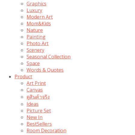
Graphics
Luxury
Modern Art
Mom&Kids
Nature
Painting
Photo Art
Scenery
Seasonal Collection
Space
Words & Quotes
Product
Art Print
Canvas
ดูสินค้าจริง
Ideas
Picture Set
New In
BestSellers
Room Decoration