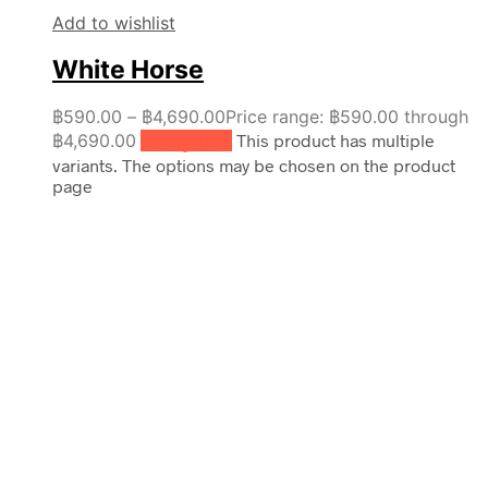
Add to wishlist
White Horse
฿
590.00
–
฿
4,690.00
Price range: ฿590.00 through
฿4,690.00
เลือกรูปแบบ
This product has multiple
variants. The options may be chosen on the product
page