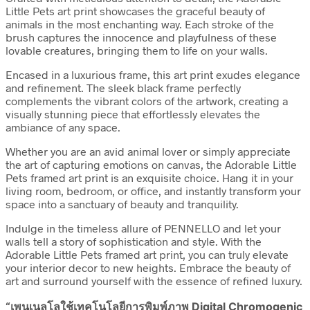
Little Pets art print showcases the graceful beauty of
animals in the most enchanting way. Each stroke of the
brush captures the innocence and playfulness of these
lovable creatures, bringing them to life on your walls.
Encased in a luxurious frame, this art print exudes elegance
and refinement. The sleek black frame perfectly
complements the vibrant colors of the artwork, creating a
visually stunning piece that effortlessly elevates the
ambiance of any space.
Whether you are an avid animal lover or simply appreciate
the art of capturing emotions on canvas, the Adorable Little
Pets framed art print is an exquisite choice. Hang it in your
living room, bedroom, or office, and instantly transform your
space into a sanctuary of beauty and tranquility.
Indulge in the timeless allure of PENNELLO and let your
walls tell a story of sophistication and style. With the
Adorable Little Pets framed art print, you can truly elevate
your interior decor to new heights. Embrace the beauty of
art and surround yourself with the essence of refined luxury.
“เพนเนลโลใช้เทคโนโลยีการพิมพ์ภาพ Digital Chromogenic