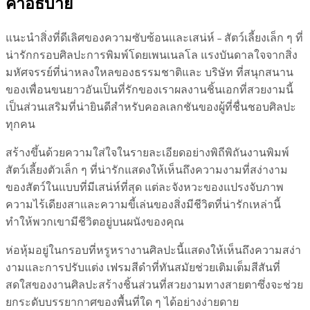
คำอธิบาย
แนะนำสิ่งที่ดีเลิศของความซับซ้อนและเสน่ห์ – สัตว์เลี้ยงเล็ก ๆ ที่
น่ารักกรอบศิลปะการพิมพ์โดยเพนเนลโล แรงบันดาลใจจากสิ่ง
มหัศจรรย์ที่น่าหลงใหลของธรรมชาติและ บริษัท ที่สนุกสนาน
ของเพื่อนขนยาวอันเป็นที่รักของเราผลงานชิ้นเอกที่สวยงามนี้
เป็นส่วนเสริมที่น่ายินดีสำหรับคอลเลกชันของผู้ที่ชื่นชอบศิลปะ
ทุกคน
สร้างขึ้นด้วยความใส่ใจในรายละเอียดอย่างพิถีพิถันงานพิมพ์
สัตว์เลี้ยงตัวเล็ก ๆ ที่น่ารักแสดงให้เห็นถึงความงามที่สง่างาม
ของสัตว์ในแบบที่มีเสน่ห์ที่สุด แต่ละจังหวะของแปรงจับภาพ
ความไร้เดียงสาและความขี้เล่นของสิ่งมีชีวิตที่น่ารักเหล่านี้
ทำให้พวกเขามีชีวิตอยู่บนผนังของคุณ
ห่อหุ้มอยู่ในกรอบที่หรูหรางานศิลปะนี้แสดงให้เห็นถึงความสง่า
งามและการปรับแต่ง เฟรมสีดำที่ทันสมัยช่วยเติมเต็มสีสันที่
สดใสของงานศิลปะสร้างชิ้นส่วนที่สวยงามทางสายตาซึ่งจะช่วย
ยกระดับบรรยากาศของพื้นที่ใด ๆ ได้อย่างง่ายดาย