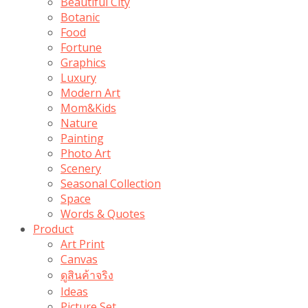
Beautiful City
Botanic
Food
Fortune
Graphics
Luxury
Modern Art
Mom&Kids
Nature
Painting
Photo Art
Scenery
Seasonal Collection
Space
Words & Quotes
Product
Art Print
Canvas
ดูสินค้าจริง
Ideas
Picture Set