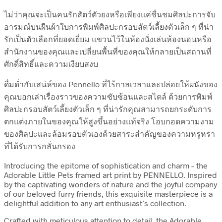
ไม่ว่าคุณจะเป็นคนรักสัตว์ตัวยงหรือเพียงแค่ชื่นชมศิลปะการจับ
อารมณ์บนผืนผ้าใบการพิมพ์ศิลปะกรอบสัตว์เลี้ยงตัวเล็ก ๆ ที่น่า
รักเป็นตัวเลือกที่ยอดเยี่ยม แขวนไว้ในห้องนั่งเล่นห้องนอนหรือ
สำนักงานของคุณและเปลี่ยนพื้นที่ของคุณให้กลายเป็นสถานที่
ศักดิ์สิทธิ์และความเงียบสงบ
ดื่มด่ำกับเสน่ห์ของ Pennello ที่ไร้กาลเวลาและปล่อยให้ผนังของ
คุณบอกเล่าเรื่องราวของความซับซ้อนและสไตล์ ด้วยการพิมพ์
ศิลปะกรอบสัตว์เลี้ยงตัวเล็ก ๆ ที่น่ารักคุณสามารถยกระดับการ
ตกแต่งภายในของคุณให้สูงขึ้นอย่างแท้จริง โอบกอดความงาม
ของศิลปะและล้อมรอบตัวเองด้วยสาระสำคัญของความหรูหรา
ที่ได้รับการกลั่นกรอง
Introducing the epitome of sophistication and charm – the
Adorable Little Pets framed art print by PENNELLO. Inspired
by the captivating wonders of nature and the joyful company
of our beloved furry friends, this exquisite masterpiece is a
delightful addition to any art enthusiast’s collection.
Crafted with meticulous attention to detail, the Adorable