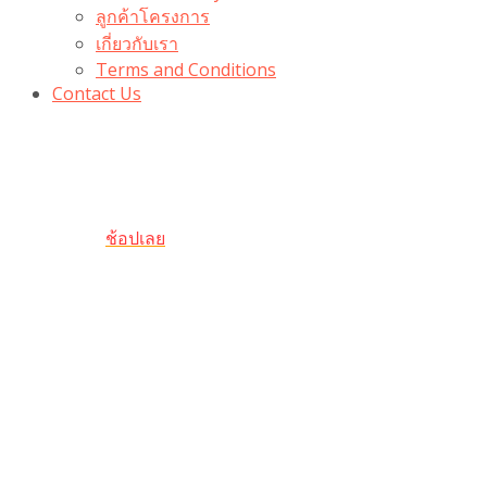
ลูกค้าโครงการ
เกี่ยวกับเรา
Terms and Conditions
Contact Us
รับเลยโค้ดส่วนลด 100 บาท
“100BUYTODAY” ใช้ได้ที่ตระกร้า
ถึง 31 ต.ค นี้
ช้อปเลย