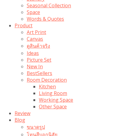
Seasonal Collection
Space
Words & Quotes
Product
Art Print
Canvas
ดูสินค้าจริง
Ideas
Picture Set
New In
BestSellers
Room Decoration
Kitchen
Living Room
Working Space
Other Space
Review
Blog
ขนาดรูป
โทนสีบอกนิสัย