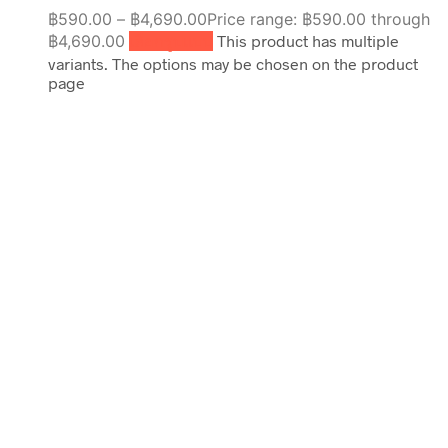
฿
590.00
–
฿
4,690.00
Price range: ฿590.00 through
฿4,690.00
เลือกรูปแบบ
This product has multiple
variants. The options may be chosen on the product
page