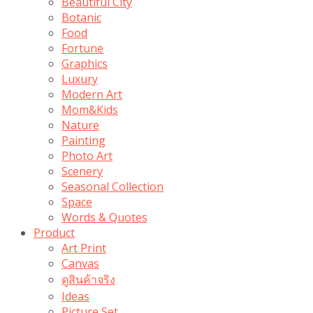
Beautiful City
Botanic
Food
Fortune
Graphics
Luxury
Modern Art
Mom&Kids
Nature
Painting
Photo Art
Scenery
Seasonal Collection
Space
Words & Quotes
Product
Art Print
Canvas
ดูสินค้าจริง
Ideas
Picture Set