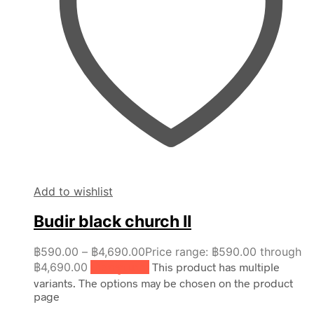
Add to wishlist
Budir black church II
฿
590.00
–
฿
4,690.00
Price range: ฿590.00 through
฿4,690.00
เลือกรูปแบบ
This product has multiple
variants. The options may be chosen on the product
page