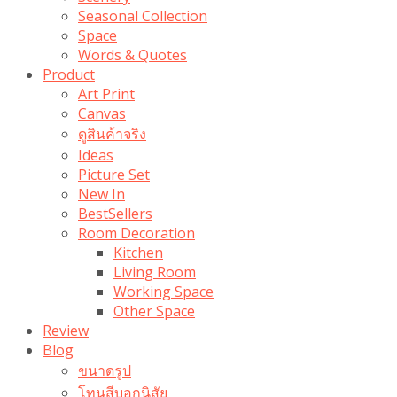
Seasonal Collection
Space
Words & Quotes
Product
Art Print
Canvas
ดูสินค้าจริง
Ideas
Picture Set
New In
BestSellers
Room Decoration
Kitchen
Living Room
Working Space
Other Space
Review
Blog
ขนาดรูป
โทนสีบอกนิสัย