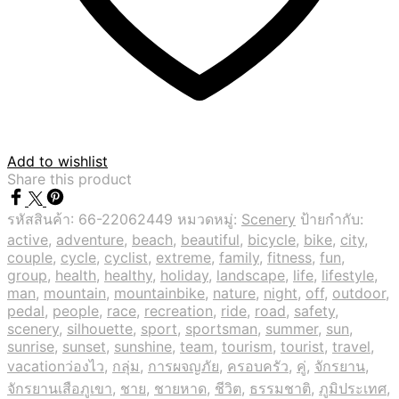
Add to wishlist
Share this product
รหัสสินค้า:
66-22062449
หมวดหมู่:
Scenery
ป้ายกำกับ:
active
,
adventure
,
beach
,
beautiful
,
bicycle
,
bike
,
city
,
couple
,
cycle
,
cyclist
,
extreme
,
family
,
fitness
,
fun
,
group
,
health
,
healthy
,
holiday
,
landscape
,
life
,
lifestyle
,
man
,
mountain
,
mountainbike
,
nature
,
night
,
off
,
outdoor
,
pedal
,
people
,
race
,
recreation
,
ride
,
road
,
safety
,
scenery
,
silhouette
,
sport
,
sportsman
,
summer
,
sun
,
sunrise
,
sunset
,
sunshine
,
team
,
tourism
,
tourist
,
travel
,
vacationว่องไว
,
กลุ่ม
,
การผจญภัย
,
ครอบครัว
,
คู่
,
จักรยาน
,
จักรยานเสือภูเขา
,
ชาย
,
ชายหาด
,
ชีวิต
,
ธรรมชาติ
,
ภูมิประเทศ
,