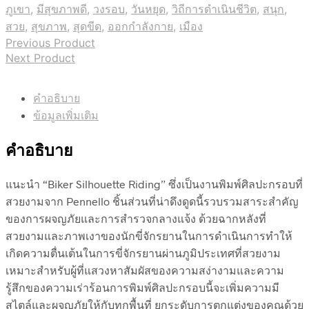
ภูเขา
,
มีสุขภาพดี
,
วงรอบ
,
วันหยุด
,
วิถีการดำเนินชีวิต
,
สนุก
,
สวย
,
สุขภาพ
,
สุดขีด
,
ออกกำลังกาย
,
เมือง
Previous Product
Next Product
คำอธิบาย
ข้อมูลเพิ่มเติม
คำอธิบาย
แนะนำ “Biker Silhouette Riding” ซึ่งเป็นงานพิมพ์ศิลปะกรอบที่
สวยงามจาก Pennello ชิ้นส่วนที่น่าดึงดูดนี้รวบรวมสาระสำคัญ
ของการผจญภัยและการสำรวจกลางแจ้ง ด้วยฉากหลังที่
สวยงามและภาพเงาของนักขี่จักรยานในการดำเนินการทำให้
เกิดความตื่นเต้นในการขี่จักรยานผ่านภูมิประเทศที่สวยงาม
เหมาะสำหรับผู้ที่แสวงหาสัมผัสของความสง่างามและความ
รู้สึกของความเร่าร้อนการพิมพ์ศิลปะกรอบนี้จะเพิ่มความมี
สไตล์และผจญภัยให้กับทุกพื้นที่ ยกระดับการตกแต่งของคุณด้วย