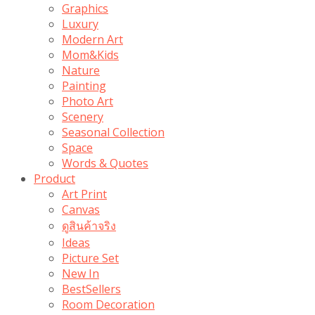
Graphics
Luxury
Modern Art
Mom&Kids
Nature
Painting
Photo Art
Scenery
Seasonal Collection
Space
Words & Quotes
Product
Art Print
Canvas
ดูสินค้าจริง
Ideas
Picture Set
New In
BestSellers
Room Decoration