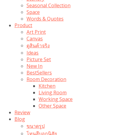
Seasonal Collection
Space
Words & Quotes
Product
Art Print
Canvas
ดูสินค้าจริง
Ideas
Picture Set
New In
BestSellers
Room Decoration
Kitchen
Living Room
Working Space
Other Space
Review
Blog
ขนาดรูป
โทนสีบอกนิสัย