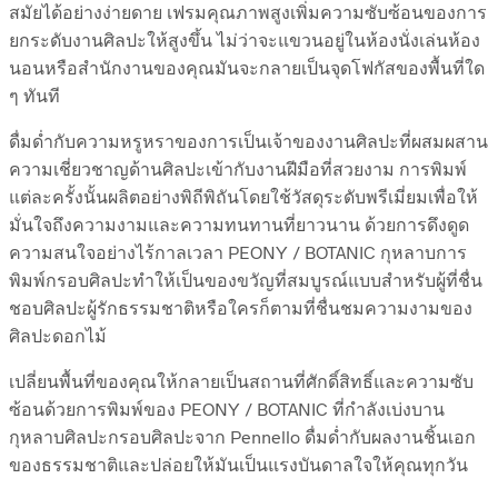
สมัยได้อย่างง่ายดาย เฟรมคุณภาพสูงเพิ่มความซับซ้อนของการ
ยกระดับงานศิลปะให้สูงขึ้น ไม่ว่าจะแขวนอยู่ในห้องนั่งเล่นห้อง
นอนหรือสำนักงานของคุณมันจะกลายเป็นจุดโฟกัสของพื้นที่ใด
ๆ ทันที
ดื่มด่ำกับความหรูหราของการเป็นเจ้าของงานศิลปะที่ผสมผสาน
ความเชี่ยวชาญด้านศิลปะเข้ากับงานฝีมือที่สวยงาม การพิมพ์
แต่ละครั้งนั้นผลิตอย่างพิถีพิถันโดยใช้วัสดุระดับพรีเมี่ยมเพื่อให้
มั่นใจถึงความงามและความทนทานที่ยาวนาน ด้วยการดึงดูด
ความสนใจอย่างไร้กาลเวลา PEONY / BOTANIC กุหลาบการ
พิมพ์กรอบศิลปะทำให้เป็นของขวัญที่สมบูรณ์แบบสำหรับผู้ที่ชื่น
ชอบศิลปะผู้รักธรรมชาติหรือใครก็ตามที่ชื่นชมความงามของ
ศิลปะดอกไม้
เปลี่ยนพื้นที่ของคุณให้กลายเป็นสถานที่ศักดิ์สิทธิ์และความซับ
ซ้อนด้วยการพิมพ์ของ PEONY / BOTANIC ที่กำลังเบ่งบาน
กุหลาบศิลปะกรอบศิลปะจาก Pennello ดื่มด่ำกับผลงานชิ้นเอก
ของธรรมชาติและปล่อยให้มันเป็นแรงบันดาลใจให้คุณทุกวัน