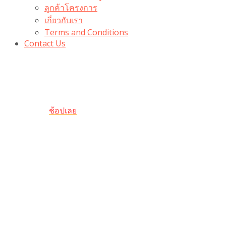
ลูกค้าโครงการ
เกี่ยวกับเรา
Terms and Conditions
Contact Us
รับเลยโค้ดส่วนลด 100 บาท
“100BUYTODAY” ใช้ได้ที่ตระกร้า
ถึง 31 ต.ค นี้
ช้อปเลย