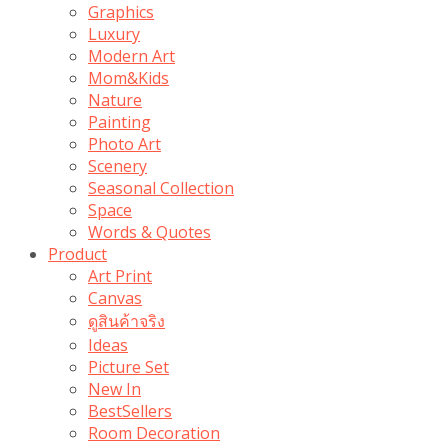
Graphics
Luxury
Modern Art
Mom&Kids
Nature
Painting
Photo Art
Scenery
Seasonal Collection
Space
Words & Quotes
Product
Art Print
Canvas
ดูสินค้าจริง
Ideas
Picture Set
New In
BestSellers
Room Decoration