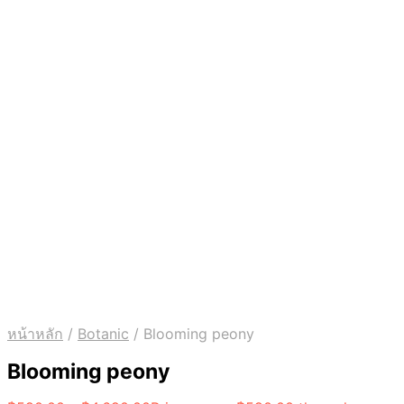
หน้าหลัก
/
Botanic
/
Blooming peony
Blooming peony