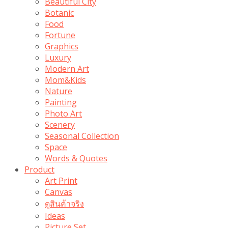
Beautiful City
Botanic
Food
Fortune
Graphics
Luxury
Modern Art
Mom&Kids
Nature
Painting
Photo Art
Scenery
Seasonal Collection
Space
Words & Quotes
Product
Art Print
Canvas
ดูสินค้าจริง
Ideas
Picture Set