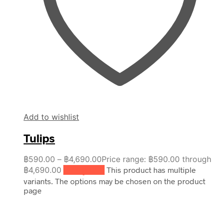
Add to wishlist
Tulips
฿
590.00
–
฿
4,690.00
Price range: ฿590.00 through
฿4,690.00
เลือกรูปแบบ
This product has multiple
variants. The options may be chosen on the product
page