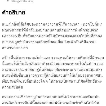
ข้อมูลเพิ่มเติม
คำอธิบาย
แนะนำสิ่งที่ดีเลิศของความสง่างามที่ไร้กาลเวลา – ดอกโบตั๋น /
พฤกษศาสตร์ที่กำลังเบ่งบานกุหลาบศิลปะการพิมพ์กรอบจาก
Pennello ดื่มด่ำกับความงามที่ไม่มีตัวตนของดอกโบตั๋นที่กำลัง
เบ่งบานถูกจับในรายละเอียดที่ยอดเยี่ยมโดยศิลปินที่มีความ
สามารถของเรา
สร้างขึ้นด้วยความแม่นยำและความหลงใหลงานศิลปะที่มีกรอบ
นี้แสดงให้เห็นถึงกลีบดอกที่ละเอียดอ่อนของดอกโบตั๋นนำความ
งามของธรรมชาติมาสู่พื้นที่อยู่อาศัยของคุณ จานสีอ่อนนุ่มและ
แปรงที่ซับซ้อนสร้างความรู้สึกเงียบสงบทำให้เกิดบรรยากาศอัน
เงียบสงบที่จะเปลี่ยนห้องใด ๆ ให้กลายเป็นสถานที่ศักดิ์สิทธิ์แห่ง
ความสงบสุข
กรอบอย่างเชี่ยวชาญในการออกแบบที่เพรียวบางและทันสมัย
งานศิลปะการพิมพ์นี้ผสมผสานเสน่ห์คลาสสิกเข้ากับสไตล์ร่วม