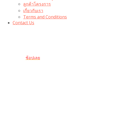
ลูกค้าโครงการ
เกี่ยวกับเรา
Terms and Conditions
Contact Us
รับเลยโค้ดส่วนลด 100 บาท
“100BUYTODAY” ใช้ได้ที่ตระกร้า
ถึง 31 ต.ค นี้
ช้อปเลย