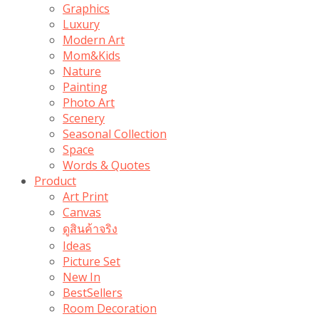
Graphics
Luxury
Modern Art
Mom&Kids
Nature
Painting
Photo Art
Scenery
Seasonal Collection
Space
Words & Quotes
Product
Art Print
Canvas
ดูสินค้าจริง
Ideas
Picture Set
New In
BestSellers
Room Decoration