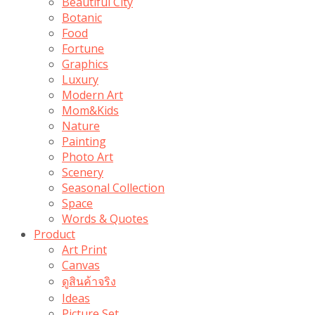
Beautiful City
Botanic
Food
Fortune
Graphics
Luxury
Modern Art
Mom&Kids
Nature
Painting
Photo Art
Scenery
Seasonal Collection
Space
Words & Quotes
Product
Art Print
Canvas
ดูสินค้าจริง
Ideas
Picture Set