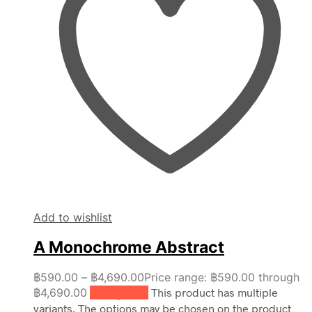
Add to wishlist
A Monochrome Abstract
฿
590.00
–
฿
4,690.00
Price range: ฿590.00 through
฿4,690.00
เลือกรูปแบบ
This product has multiple
variants. The options may be chosen on the product