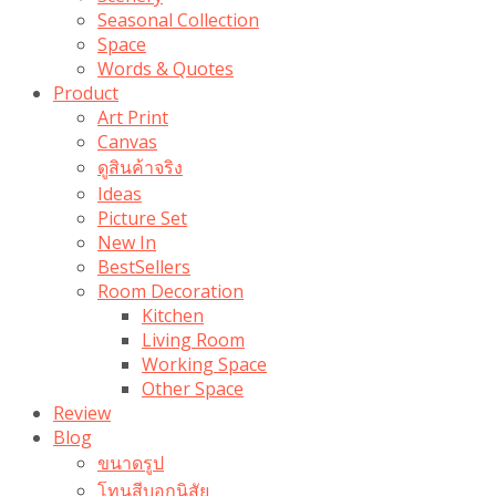
Seasonal Collection
Space
Words & Quotes
Product
Art Print
Canvas
ดูสินค้าจริง
Ideas
Picture Set
New In
BestSellers
Room Decoration
Kitchen
Living Room
Working Space
Other Space
Review
Blog
ขนาดรูป
โทนสีบอกนิสัย