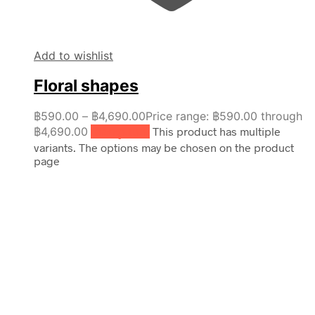
Add to wishlist
Floral shapes
฿
590.00
–
฿
4,690.00
Price range: ฿590.00 through
฿4,690.00
เลือกรูปแบบ
This product has multiple
variants. The options may be chosen on the product
page