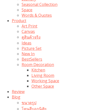
Seasonal Collection
Space
Words & Quotes
Product
Art Print
Canvas
ดูสินค้าจริง
Ideas
Picture Set
New In
BestSellers
Room Decoration
Kitchen
Living Room
Working Space
Other Space
Review
Blog
ขนาดรูป
โทนสีบอกนิสัย