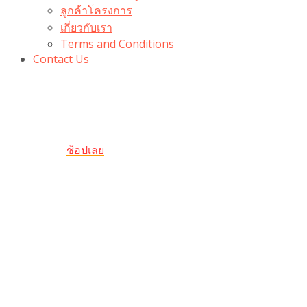
ลูกค้าโครงการ
เกี่ยวกับเรา
Terms and Conditions
Contact Us
รับเลยโค้ดส่วนลด 100 บาท
“100BUYTODAY” ใช้ได้ที่ตระกร้า
ถึง 31 ต.ค นี้
ช้อปเลย