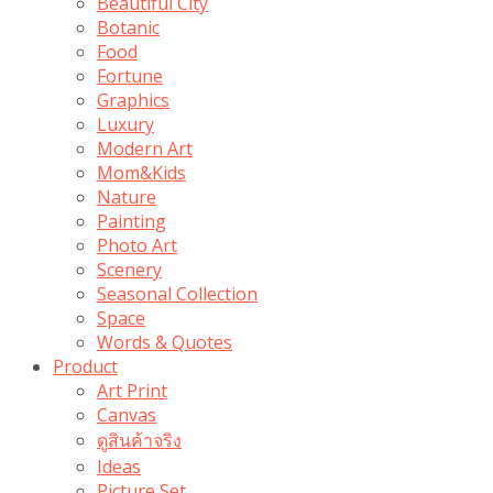
Beautiful City
Botanic
Food
Fortune
Graphics
Luxury
Modern Art
Mom&Kids
Nature
Painting
Photo Art
Scenery
Seasonal Collection
Space
Words & Quotes
Product
Art Print
Canvas
ดูสินค้าจริง
Ideas
Picture Set