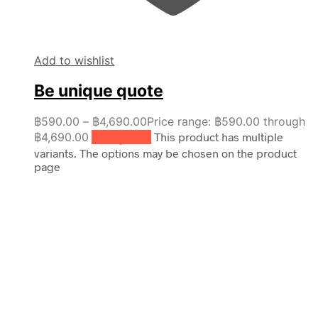
Add to wishlist
Be unique quote
฿
590.00
–
฿
4,690.00
Price range: ฿590.00 through
฿4,690.00
เลือกรูปแบบ
This product has multiple
variants. The options may be chosen on the product
page