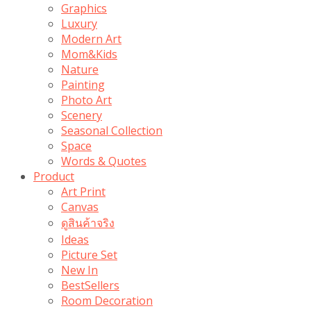
Graphics
Luxury
Modern Art
Mom&Kids
Nature
Painting
Photo Art
Scenery
Seasonal Collection
Space
Words & Quotes
Product
Art Print
Canvas
ดูสินค้าจริง
Ideas
Picture Set
New In
BestSellers
Room Decoration