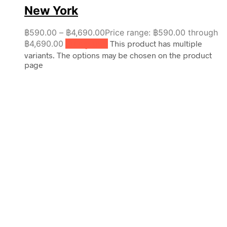
New York
฿
590.00
–
฿
4,690.00
Price range: ฿590.00 through
฿4,690.00
เลือกรูปแบบ
This product has multiple
variants. The options may be chosen on the product
page