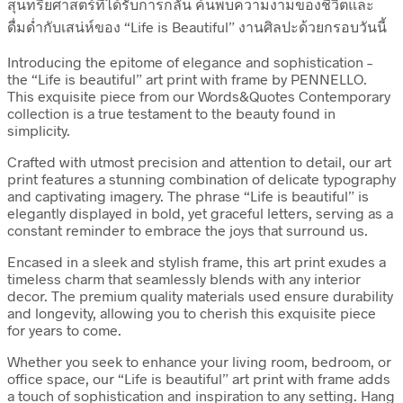
สุนทรียศาสตร์ที่ได้รับการกลั่น ค้นพบความงามของชีวิตและ
ดื่มด่ำกับเสน่ห์ของ “Life is Beautiful” งานศิลปะด้วยกรอบวันนี้
Introducing the epitome of elegance and sophistication –
the “Life is beautiful” art print with frame by PENNELLO.
This exquisite piece from our Words&Quotes Contemporary
collection is a true testament to the beauty found in
simplicity.
Crafted with utmost precision and attention to detail, our art
print features a stunning combination of delicate typography
and captivating imagery. The phrase “Life is beautiful” is
elegantly displayed in bold, yet graceful letters, serving as a
constant reminder to embrace the joys that surround us.
Encased in a sleek and stylish frame, this art print exudes a
timeless charm that seamlessly blends with any interior
decor. The premium quality materials used ensure durability
and longevity, allowing you to cherish this exquisite piece
for years to come.
Whether you seek to enhance your living room, bedroom, or
office space, our “Life is beautiful” art print with frame adds
a touch of sophistication and inspiration to any setting. Hang