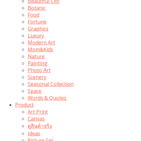
Beautiful City
Botanic
Food
Fortune
Graphics
Luxury
Modern Art
Mom&Kids
Nature
Painting
Photo Art
Scenery
Seasonal Collection
Space
Words & Quotes
Product
Art Print
Canvas
ดูสินค้าจริง
Ideas
Picture Set