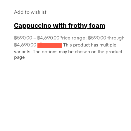
Add to wishlist
Cappuccino with frothy foam
฿
590.00
–
฿
4,690.00
Price range: ฿590.00 through
This product has multiple
฿4,690.00
เลือกรูปแบบ
variants. The options may be chosen on the product
page