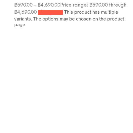
฿
590.00
–
฿
4,690.00
Price range: ฿590.00 through
This product has multiple
฿4,690.00
เลือกรูปแบบ
variants. The options may be chosen on the product
page