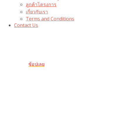
ลูกค้าโครงการ
เกี่ยวกับเรา
Terms and Conditions
Contact Us
รับเลยโค้ดส่วนลด 100 บาท
“100BUYTODAY” ใช้ได้ที่ตระกร้า
ถึง 31 ต.ค นี้
ช้อปเลย