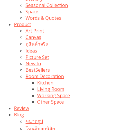
Seasonal Collection
Space
Words & Quotes
Product
Art Print
Canvas
ดูสินค้าจริง
Ideas
Picture Set
New In
BestSellers
Room Decoration
Kitchen
Living Room
Working Space
Other Space
Review
Blog
ขนาดรูป
โทนสีบอกนิสัย