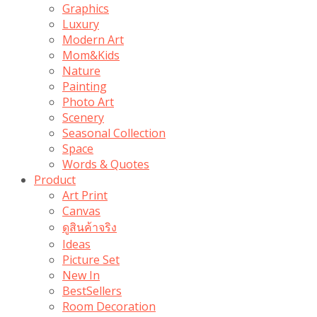
Graphics
Luxury
Modern Art
Mom&Kids
Nature
Painting
Photo Art
Scenery
Seasonal Collection
Space
Words & Quotes
Product
Art Print
Canvas
ดูสินค้าจริง
Ideas
Picture Set
New In
BestSellers
Room Decoration