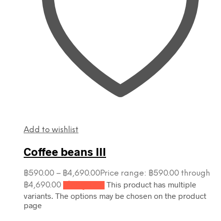
Add to wishlist
Coffee beans III
฿
590.00
–
฿
4,690.00
Price range: ฿590.00 through
This product has multiple
฿4,690.00
เลือกรูปแบบ
variants. The options may be chosen on the product
page