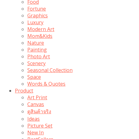
Food
Fortune
Graphics
Luxury
Modern Art
Mom&Kids
Nature
Painting
Photo Art
Scenery
Seasonal Collection
Space
Words & Quotes
Product
Art Print
Canvas
ดูสินค้าจริง
Ideas
Picture Set
New In