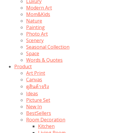
Luxury
Modern Art
Mom&Kids
Nature
Painting
Photo Art
Scenery
Seasonal Collection
Space
Words & Quotes
Product
Art Print
Canvas
ดูสินค้าจริง
Ideas
Picture Set
New In
BestSellers
Room Decoration
Kitchen
Living Room