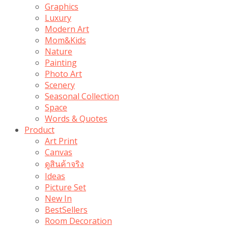
Graphics
Luxury
Modern Art
Mom&Kids
Nature
Painting
Photo Art
Scenery
Seasonal Collection
Space
Words & Quotes
Product
Art Print
Canvas
ดูสินค้าจริง
Ideas
Picture Set
New In
BestSellers
Room Decoration