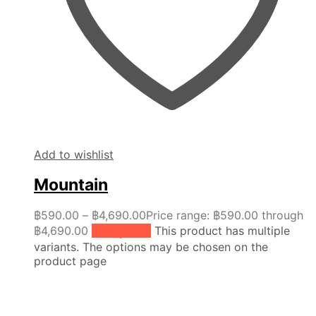
Add to wishlist
Mountain
฿
590.00
–
฿
4,690.00
Price range: ฿590.00 through
฿4,690.00
เลือกรูปแบบ
This product has multiple
variants. The options may be chosen on the
product page