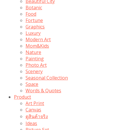
Beautiful City
Botanic
Food
Fortune
Graphics
Luxury
Modern Art
Mom&Kids
Nature
Painting
Photo Art
Scenery
Seasonal Collection
Space
Words & Quotes
Product
Art Print
Canvas
ดูสินค้าจริง
Ideas
Picture Set