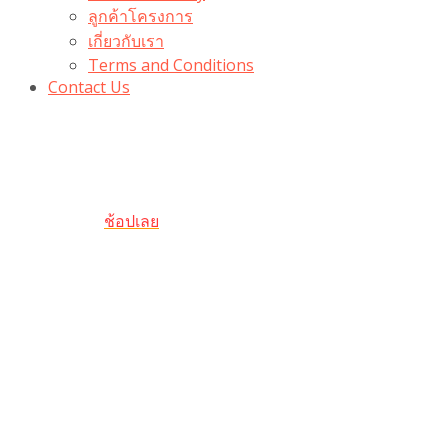
ลูกค้าโครงการ
เกี่ยวกับเรา
Terms and Conditions
Contact Us
รับเลยโค้ดส่วนลด 100 บาท
“100BUYTODAY” ใช้ได้ที่ตระกร้า
ถึง 31 ต.ค นี้
ช้อปเลย