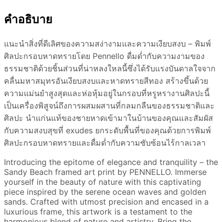
คำอธิบาย
แนะนำสิ่งที่ดีเลิศของความสง่างามและความเงียบสงบ – ​​พิมพ์
ศิลปะกรอบหาดทรายโดย Pennello ดื่มด่ำกับความงามของ
ธรรมชาติด้วยชิ้นส่วนที่น่าหลงใหลนี้ซึ่งได้รับแรงบันดาลใจจาก
คลื่นมหาสมุทรอันเงียบสงบและหาดทรายสีทอง สร้างขึ้นด้วย
ความแม่นยำสูงสุดและห่อหุ้มอยู่ในกรอบที่หรูหรางานศิลปะนี้
เป็นเครื่องพิสูจน์ถึงการผสมผสานที่กลมกลืนของธรรมชาติและ
ศิลปะ นำแก่นแท้ของชายหาดเข้ามาในบ้านของคุณและสัมผัส
กับความสงบสุขที่ exudes ยกระดับพื้นที่ของคุณด้วยการพิมพ์
ศิลปะกรอบหาดทรายและดื่มด่ำกับความซับซ้อนไร้กาลเวลา
Introducing the epitome of elegance and tranquility – the
Sandy Beach framed art print by PENNELLO. Immerse
yourself in the beauty of nature with this captivating
piece inspired by the serene ocean waves and golden
sands. Crafted with utmost precision and encased in a
luxurious frame, this artwork is a testament to the
harmonious blend of nature and artistry. Bring the