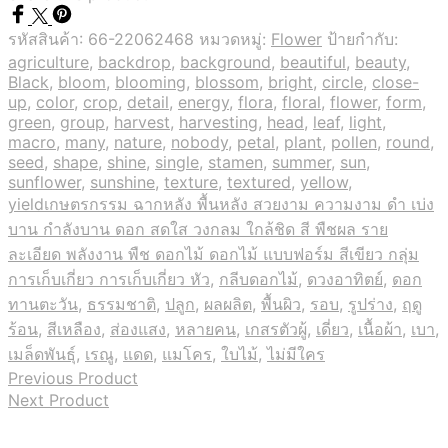
รหัสสินค้า:
66-22062468
หมวดหมู่:
Flower
ป้ายกำกับ:
agriculture
,
backdrop
,
background
,
beautiful
,
beauty
,
Black
,
bloom
,
blooming
,
blossom
,
bright
,
circle
,
close-
up
,
color
,
crop
,
detail
,
energy
,
flora
,
floral
,
flower
,
form
,
green
,
group
,
harvest
,
harvesting
,
head
,
leaf
,
light
,
macro
,
many
,
nature
,
nobody
,
petal
,
plant
,
pollen
,
round
,
seed
,
shape
,
shine
,
single
,
stamen
,
summer
,
sun
,
sunflower
,
sunshine
,
texture
,
textured
,
yellow
,
yieldเกษตรกรรม ฉากหลัง พื้นหลัง สวยงาม ความงาม ดำ เบ่ง
บาน กำลังบาน ดอก สดใส วงกลม ใกล้ชิด สี พืชผล ราย
ละเอียด พลังงาน พืช ดอกไม้ ดอกไม้ แบบฟอร์ม สีเขียว กลุ่ม
การเก็บเกี่ยว การเก็บเกี่ยว หัว
,
กลีบดอกไม้
,
ดวงอาทิตย์
,
ดอก
ทานตะวัน
,
ธรรมชาติ
,
ปลูก
,
ผลผลิต
,
พื้นผิว
,
รอบ
,
รูปร่าง
,
ฤดู
ร้อน
,
สีเหลือง
,
ส่องแสง
,
หลายคน
,
เกสรตัวผู้
,
เดี่ยว
,
เนื้อผ้า
,
เบา
,
เมล็ดพันธุ์
,
เรณู
,
แดด
,
แมโคร
,
ใบไม้
,
ไม่มีใคร
Previous Product
Next Product