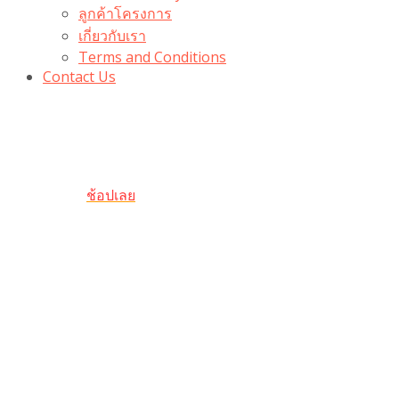
ลูกค้าโครงการ
เกี่ยวกับเรา
Terms and Conditions
Contact Us
รับเลยโค้ดส่วนลด 100 บาท
“100BUYTODAY” ใช้ได้ที่ตระกร้า
ถึง 31 ต.ค นี้
ช้อปเลย