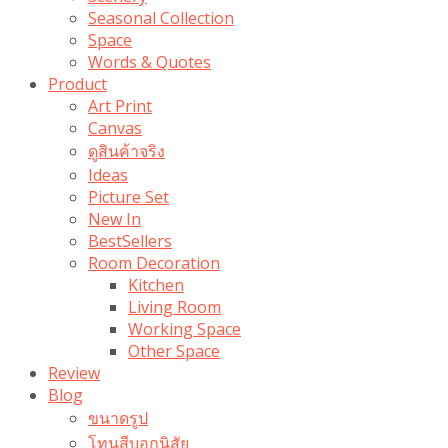
Seasonal Collection
Space
Words & Quotes
Product
Art Print
Canvas
ดูสินค้าจริง
Ideas
Picture Set
New In
BestSellers
Room Decoration
Kitchen
Living Room
Working Space
Other Space
Review
Blog
ขนาดรูป
โทนสีบอกนิสัย