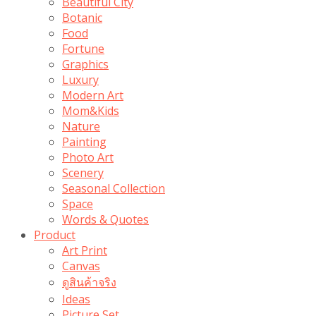
Beautiful City
Botanic
Food
Fortune
Graphics
Luxury
Modern Art
Mom&Kids
Nature
Painting
Photo Art
Scenery
Seasonal Collection
Space
Words & Quotes
Product
Art Print
Canvas
ดูสินค้าจริง
Ideas
Picture Set