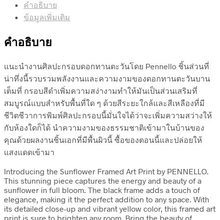
คำอธิบาย
ข้อมูลเพิ่มเติม
คำอธิบาย
แนะนำงานศิลปะกรอบดอกทานตะวันโดย Pennello ชิ้นส่วนที่
น่าทึ่งนี้รวบรวมพลังงานและความงามของดอกทานตะวันบาน
เต็มที่ กรอบสีดำเพิ่มความสง่างามทำให้มันเป็นส่วนเสริมที่
สมบูรณ์แบบสำหรับพื้นที่ใด ๆ ด้วยสีระยะใกล้และสีเหลืองที่มี
ชีวิตชีวาการพิมพ์ศิลปะกรอบนี้มั่นใจได้ว่าจะเพิ่มความสว่างให้
กับห้องใดก็ได้ นำความงามของธรรมชาติเข้ามาในบ้านของ
คุณด้วยผลงานชิ้นเอกที่มีพื้นผิวนี้ ซื้อของตอนนี้และปล่อยให้
แสงแดดเข้ามา
Introducing the Sunflower Framed Art Print by PENNELLO.
This stunning piece captures the energy and beauty of a
sunflower in full bloom. The black frame adds a touch of
elegance, making it the perfect addition to any space. With
its detailed close-up and vibrant yellow color, this framed art
print is sure to brighten any room. Bring the beauty of