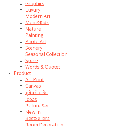
Graphics
Luxury
Modern Art
Mom&Kids
Nature
Painting
Photo Art
Scenery
Seasonal Collection
Space
Words & Quotes
Product
Art Print
Canvas
ดูสินค้าจริง
Ideas
Picture Set
New In
BestSellers
Room Decoration