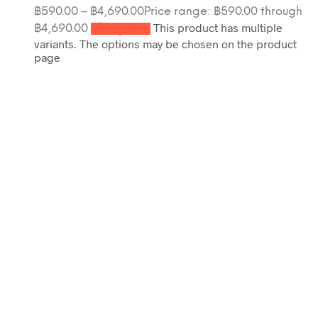
฿
590.00
–
฿
4,690.00
Price range: ฿590.00 through
This product has multiple
฿4,690.00
เลือกรูปแบบ
variants. The options may be chosen on the product
page