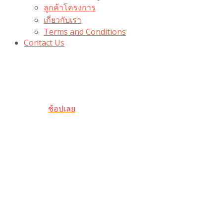
ลูกค้าโครงการ
เกี่ยวกับเรา
Terms and Conditions
Contact Us
รับเลยโค้ดส่วนลด 100 บาท
“100BUYTODAY” ใช้ได้ที่ตระกร้า
ถึง 31 ต.ค นี้
ช้อปเลย