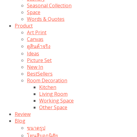
Seasonal Collection
Space
Words & Quotes
Product
Art Print
Canvas
ดูสินค้าจริง
Ideas
Picture Set
New In
BestSellers
Room Decoration
Kitchen
Living Room
Working Space
Other Space
Review
Blog
ขนาดรูป
โทนสีบอกนิสัย