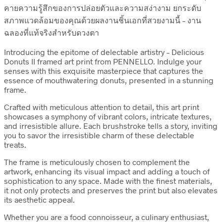
คายความรู้สึกของการปล่อยตัวและความสง่างาม ยกระดับ
สภาพแวดล้อมของคุณด้วยผลงานชิ้นเอกที่สวยงามนี้ – งาน
ฉลองที่แท้จริงสำหรับดวงตา
Introducing the epitome of delectable artistry – Delicious
Donuts II framed art print from PENNELLO. Indulge your
senses with this exquisite masterpiece that captures the
essence of mouthwatering donuts, presented in a stunning
frame.
Crafted with meticulous attention to detail, this art print
showcases a symphony of vibrant colors, intricate textures,
and irresistible allure. Each brushstroke tells a story, inviting
you to savor the irresistible charm of these delectable
treats.
The frame is meticulously chosen to complement the
artwork, enhancing its visual impact and adding a touch of
sophistication to any space. Made with the finest materials,
it not only protects and preserves the print but also elevates
its aesthetic appeal.
Whether you are a food connoisseur, a culinary enthusiast,