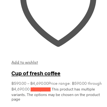
Add to wishlist
Cup of fresh coffee
฿
590.00
–
฿
4,690.00
Price range: ฿590.00 through
This product has multiple
฿4,690.00
เลือกรูปแบบ
variants. The options may be chosen on the product
page