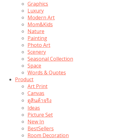
Graphics
Luxury
Modern Art
Mom&Kids
Nature
Painting
Photo Art
Scenery
Seasonal Collection
Space
Words & Quotes
Product
Art Print
Canvas
ดูสินค้าจริง
Ideas
Picture Set
New In
BestSellers
Room Decoration