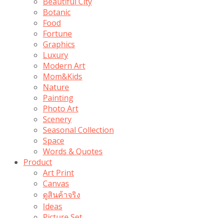
Beautiful City
Botanic
Food
Fortune
Graphics
Luxury
Modern Art
Mom&Kids
Nature
Painting
Photo Art
Scenery
Seasonal Collection
Space
Words & Quotes
Product
Art Print
Canvas
ดูสินค้าจริง
Ideas
Picture Set