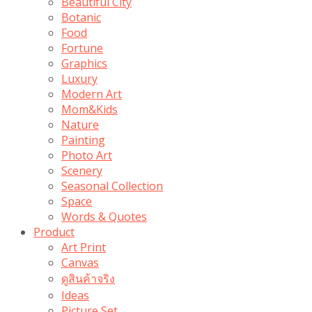
Beautiful City
Botanic
Food
Fortune
Graphics
Luxury
Modern Art
Mom&Kids
Nature
Painting
Photo Art
Scenery
Seasonal Collection
Space
Words & Quotes
Product
Art Print
Canvas
ดูสินค้าจริง
Ideas
Picture Set