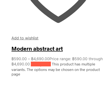
Add to wishlist
Modern abstract art
฿
590.00
–
฿
4,690.00
Price range: ฿590.00 through
฿4,690.00
เลือกรูปแบบ
This product has multiple
variants. The options may be chosen on the product
page