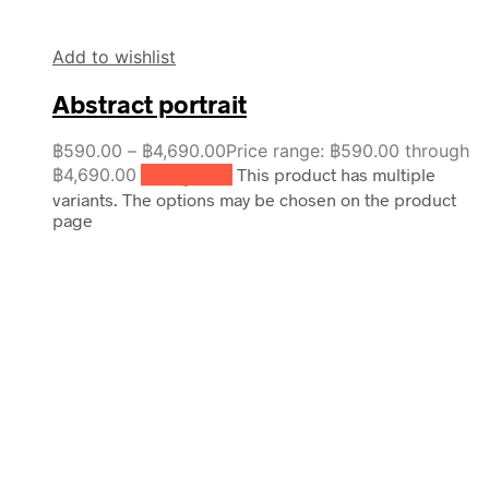
Add to wishlist
Abstract portrait
฿
590.00
–
฿
4,690.00
Price range: ฿590.00 through
฿4,690.00
เลือกรูปแบบ
This product has multiple
variants. The options may be chosen on the product
page