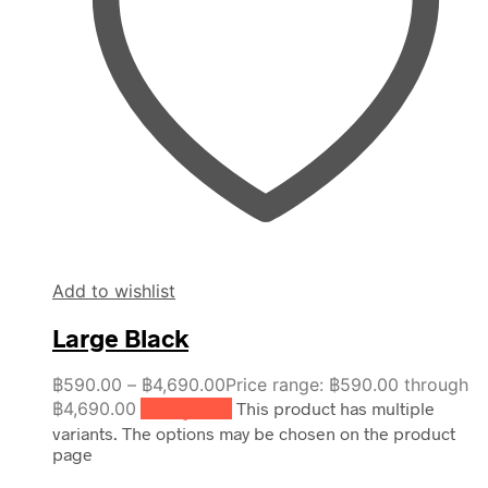
Add to wishlist
Large Black
฿
590.00
–
฿
4,690.00
Price range: ฿590.00 through
฿4,690.00
เลือกรูปแบบ
This product has multiple
variants. The options may be chosen on the product
page