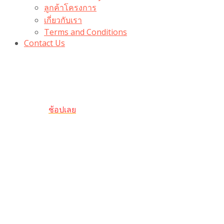
ลูกค้าโครงการ
เกี่ยวกับเรา
Terms and Conditions
Contact Us
รับเลยโค้ดส่วนลด 100 บาท
“100BUYTODAY” ใช้ได้ที่ตระกร้า
ถึง 31 ต.ค นี้
ช้อปเลย