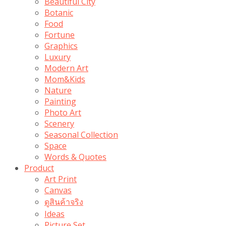
Beautiful City
Botanic
Food
Fortune
Graphics
Luxury
Modern Art
Mom&Kids
Nature
Painting
Photo Art
Scenery
Seasonal Collection
Space
Words & Quotes
Product
Art Print
Canvas
ดูสินค้าจริง
Ideas
Picture Set