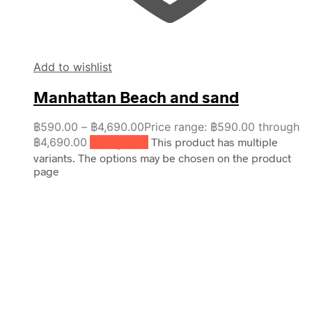
Add to wishlist
Manhattan Beach and sand
฿
590.00
–
฿
4,690.00
Price range: ฿590.00 through
฿4,690.00
เลือกรูปแบบ
This product has multiple
variants. The options may be chosen on the product
page