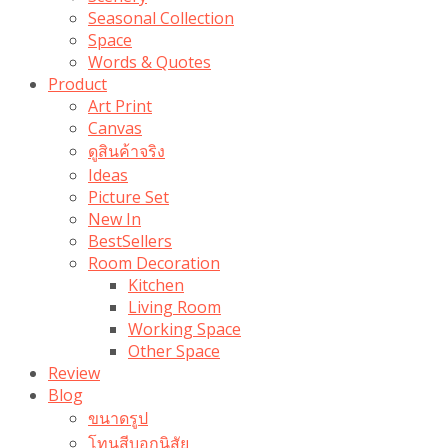
Seasonal Collection
Space
Words & Quotes
Product
Art Print
Canvas
ดูสินค้าจริง
Ideas
Picture Set
New In
BestSellers
Room Decoration
Kitchen
Living Room
Working Space
Other Space
Review
Blog
ขนาดรูป
โทนสีบอกนิสัย