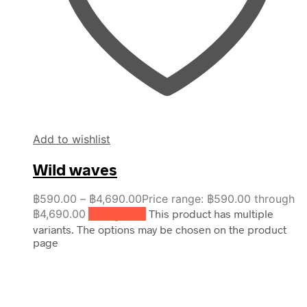
Add to wishlist
Wild waves
฿
590.00
–
฿
4,690.00
Price range: ฿590.00 through
฿4,690.00
เลือกรูปแบบ
This product has multiple
variants. The options may be chosen on the product
page