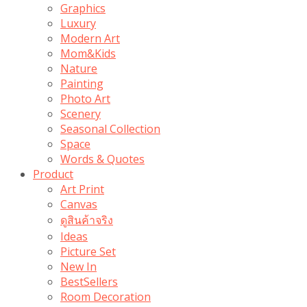
Graphics
Luxury
Modern Art
Mom&Kids
Nature
Painting
Photo Art
Scenery
Seasonal Collection
Space
Words & Quotes
Product
Art Print
Canvas
ดูสินค้าจริง
Ideas
Picture Set
New In
BestSellers
Room Decoration