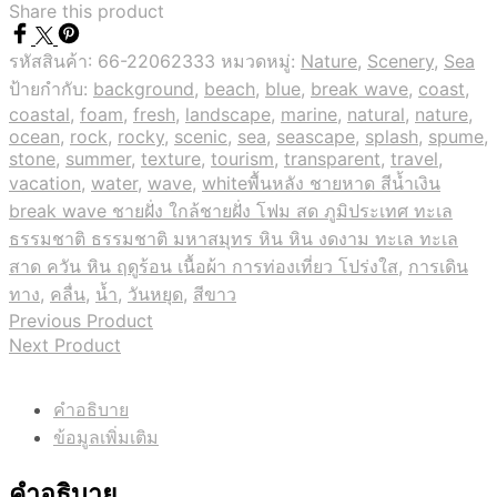
Share this product
รหัสสินค้า:
66-22062333
หมวดหมู่:
Nature
,
Scenery
,
Sea
ป้ายกำกับ:
background
,
beach
,
blue
,
break wave
,
coast
,
coastal
,
foam
,
fresh
,
landscape
,
marine
,
natural
,
nature
,
ocean
,
rock
,
rocky
,
scenic
,
sea
,
seascape
,
splash
,
spume
,
stone
,
summer
,
texture
,
tourism
,
transparent
,
travel
,
vacation
,
water
,
wave
,
whiteพื้นหลัง ชายหาด สีน้ำเงิน
break wave ชายฝั่ง ใกล้ชายฝั่ง โฟม สด ภูมิประเทศ ทะเล
ธรรมชาติ ธรรมชาติ มหาสมุทร หิน หิน งดงาม ทะเล ทะเล
สาด ควัน หิน ฤดูร้อน เนื้อผ้า การท่องเที่ยว โปร่งใส
,
การเดิน
ทาง
,
คลื่น
,
น้ำ
,
วันหยุด
,
สีขาว
Previous Product
Next Product
คำอธิบาย
ข้อมูลเพิ่มเติม
คำอธิบาย