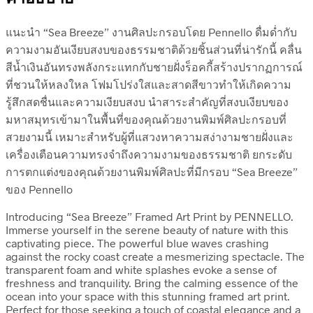
แนะนำ “Sea Breeze” งานศิลปะกรอบโดย Pennello ดื่มด่ำกับ
ความงามอันเงียบสงบของธรรมชาติด้วยชิ้นส่วนที่น่ารักนี้ คลื่น
สีน้ำเงินอันทรงพลังกระแทกกับชายฝั่งร็อคกี้สร้างปรากฏการณ์
ที่ชวนให้หลงใหล โฟมโปร่งใสและสาดสีขาวทำให้เกิดความ
รู้สึกสดชื่นและความเงียบสงบ นำสาระสำคัญที่สงบเงียบของ
มหาสมุทรเข้ามาในพื้นที่ของคุณด้วยงานพิมพ์ศิลปะกรอบที่
สวยงามนี้ เหมาะสำหรับผู้ที่แสวงหาความสง่างามชายฝั่งและ
เครื่องเตือนความทรงจำถึงความงามของธรรมชาติ ยกระดับ
การตกแต่งของคุณด้วยงานพิมพ์ศิลปะที่มีกรอบ “Sea Breeze”
ของ Pennello
Introducing “Sea Breeze” Framed Art Print by PENNELLO.
Immerse yourself in the serene beauty of nature with this
captivating piece. The powerful blue waves crashing
against the rocky coast create a mesmerizing spectacle. The
transparent foam and white splashes evoke a sense of
freshness and tranquility. Bring the calming essence of the
ocean into your space with this stunning framed art print.
Perfect for those seeking a touch of coastal elegance and a